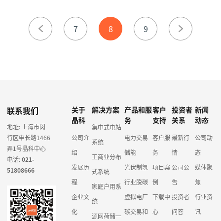
7
8
9
联系我们
关于
解决方案
产品和服
客户
投资者
新闻
晶科
务
支持
关系
动态
地址: 上海市闵
集中式电站
行区申长路1466
公司介
电力交易
客户服
最新行
公司动
系统
弄1号晶科中心
绍
储能
务
情
态
工商业分布
电话:
021-
发展历
光伏制氢
项目案
公司公
媒体聚
51808666
式系统
程
行业脱碳
例
告
焦
家庭户用系
企业文
虚拟电厂
下载中
投资者
行业资
统
化
碳交易和
心
问答
讯
源网荷储一