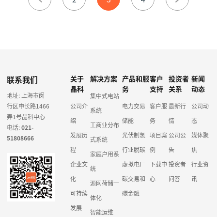
联系我们
关于
解决方案
产品和服
客户
投资者
新闻
晶科
务
支持
关系
动态
地址: 上海市闵
集中式电站
行区申长路1466
公司介
电力交易
客户服
最新行
公司动
系统
弄1号晶科中心
绍
储能
务
情
态
工商业分布
电话:
021-
发展历
光伏制氢
项目案
公司公
媒体聚
51808666
式系统
程
行业脱碳
例
告
焦
家庭户用系
企业文
虚拟电厂
下载中
投资者
行业资
统
化
碳交易和
心
问答
讯
源网荷储一
可持续
碳金融
体化
发展
智能运维