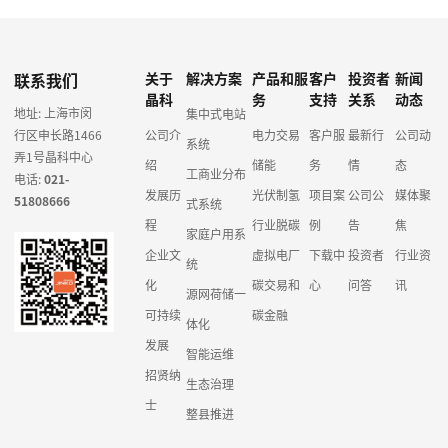
联系我们
关于
解决方案
产品和服
客户
投资者
新闻
晶科
务
支持
关系
动态
地址: 上海市闵
集中式电站
行区申长路1466
公司介
电力交易
客户服
最新行
公司动
系统
弄1号晶科中心
绍
储能
务
情
态
工商业分布
电话:
021-
发展历
光伏制氢
项目案
公司公
媒体聚
51808666
式系统
程
行业脱碳
例
告
焦
家庭户用系
企业文
虚拟电厂
下载中
投资者
行业资
统
化
碳交易和
心
问答
讯
源网荷储一
可持续
碳金融
体化
发展
智能运维
招贤纳
生态治理
士
整县推进