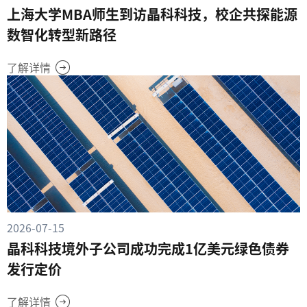
上海大学MBA师生到访晶科科技，校企共探能源
数智化转型新路径
了解详情
2026-07-15
晶科科技境外子公司成功完成1亿美元绿色债券
发行定价
了解详情