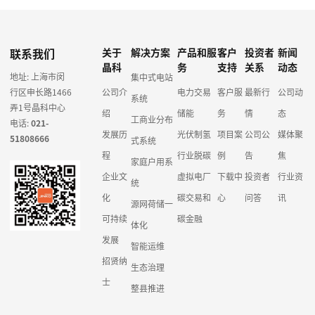
联系我们
关于
解决方案
产品和服
客户
投资者
新闻
晶科
务
支持
关系
动态
地址: 上海市闵
集中式电站
行区申长路1466
公司介
电力交易
客户服
最新行
公司动
系统
弄1号晶科中心
绍
储能
务
情
态
工商业分布
电话:
021-
发展历
光伏制氢
项目案
公司公
媒体聚
51808666
式系统
程
行业脱碳
例
告
焦
家庭户用系
企业文
虚拟电厂
下载中
投资者
行业资
统
化
碳交易和
心
问答
讯
源网荷储一
可持续
碳金融
体化
发展
智能运维
招贤纳
生态治理
士
整县推进