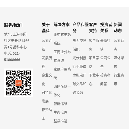
联系我们
关于
解决方案
产品和服
客户
投资者
新闻
晶科
务
支持
关系
动态
地址: 上海市闵
集中式电站
行区申长路1466
公司介
电力交易
客户服
最新行
公司动
系统
弄1号晶科中心
绍
储能
务
情
态
工商业分布
电话:
021-
发展历
光伏制氢
项目案
公司公
媒体聚
51808666
式系统
程
行业脱碳
例
告
焦
家庭户用系
企业文
虚拟电厂
下载中
投资者
行业资
统
化
碳交易和
心
问答
讯
源网荷储一
可持续
碳金融
体化
发展
智能运维
招贤纳
生态治理
士
整县推进