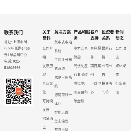
联系我们
关于
解决方案
产品和服
客户
投资者
新闻
晶科
务
支持
关系
动态
地址: 上海市闵
集中式电站
行区申长路1466
公司介
电力交易
客户服
最新行
公司动
系统
弄1号晶科中心
绍
储能
务
情
态
工商业分布
电话:
021-
发展历
光伏制氢
项目案
公司公
媒体聚
51808666
式系统
程
行业脱碳
例
告
焦
家庭户用系
企业文
虚拟电厂
下载中
投资者
行业资
统
化
碳交易和
心
问答
讯
源网荷储一
可持续
碳金融
体化
发展
智能运维
招贤纳
生态治理
士
整县推进