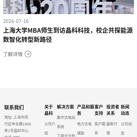
2026-07-16
上海大学MBA师生到访晶科科技，校企共探能源
数智化转型新路径
了解详情
联系我们
关于
解决方案
产品和服
客户
投资者
新闻
晶科
务
支持
关系
动态
地址: 上海市闵
集中式电站
行区申长路1466
公司介
电力交易
客户服
最新行
公司动
系统
弄1号晶科中心
绍
储能
务
情
态
工商业分布