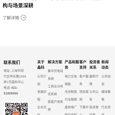
构与场景深耕
了解详情
联系我们
关于
解决方案
产品和服
客户
投资者
新闻
晶科
务
支持
关系
动态
地址: 上海市闵
集中式电站
行区申长路1466
公司介
电力交易
客户服
最新行
公司动
系统
弄1号晶科中心
绍
储能
务
情
态
工商业分布
电话:
021-
发展历
光伏制氢
项目案
公司公
媒体聚
51808666
式系统
程
行业脱碳
例
告
焦
家庭户用系
企业文
虚拟电厂
下载中
投资者
行业资
统
化
碳交易和
心
问答
讯