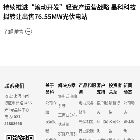
持续推进“滚动开发”轻资产运营战略 晶科科技
拟转让出售76.55MW光伏电站
了解详情
联系我们
关于
解决方案
产品和服
客户
投资者
新闻
晶科
务
支持
关系
动态
地址: 上海市闵
集中式电站
行区申长路1466
公司介
电力交易
客户服
最新行
公司动
系统
弄1号晶科中心
绍
储能
务
情
态
工商业分布
电话:
021-
发展历
光伏制氢
项目案
公司公
媒体聚
51808666
式系统
程
行业脱碳
例
告
焦
家庭户用系