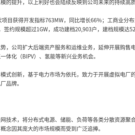
规模的提升，以上利好也会陆续反映到公司未来的持续高
伏项目获得开发指标763MW，同比增长66%；工商业分
签约规模超过1GW，成功建档20,903户，建档规模达52
优势，公司扩大后端资产服务和运维业务，延伸开展购售
一体化（BIPV）、氢能等新兴业务机会。
和模式创新，基于电力市场为依托，致力于开展虚拟电厂
电厂品牌。
联网技术，将分布式电源、储能、负荷等各类分散资源聚
厂概念因其庞大的市场规模而受到广泛追捧。