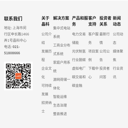
联系我们
关于
解决方案
产品和服
客户
投资者
新闻
晶科
务
支持
关系
动态
地址: 上海市闵
集中式电站
行区申长路1466
公司介
电力交易
客户服
最新行
公司动
系统
弄1号晶科中心
绍
储能
务
情
态
工商业分布
电话:
021-
发展历
光伏制氢
项目案
公司公
媒体聚
51808666
式系统
程
行业脱碳
例
告
焦
家庭户用系
企业文
虚拟电厂
下载中
投资者
行业资
统
化
碳交易和
心
问答
讯
源网荷储一
可持续
碳金融
体化
发展
智能运维
招贤纳
生态治理
士
整县推进