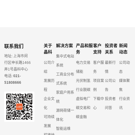
联系我们
关于
解决方案
产品和服
客户
投资者
新闻
晶科
务
支持
关系
动态
地址: 上海市闵
集中式电站
行区申长路1466
公司介
电力交易
客户服
最新行
公司动
系统
弄1号晶科中心
绍
储能
务
情
态
工商业分布
电话:
021-
发展历
光伏制氢
项目案
公司公
媒体聚
51808666
式系统
程
行业脱碳
例
告
焦
家庭户用系
企业文
虚拟电厂
下载中
投资者
行业资
统
化
碳交易和
心
问答
讯
源网荷储一
可持续
碳金融
体化
发展
智能运维
招贤纳