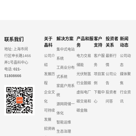
联系我们
关于
解决方案
产品和服
客户
投资者
新闻
晶科
务
支持
关系
动态
地址: 上海市闵
集中式电站
行区申长路1466
公司介
电力交易
客户服
最新行
公司动
系统
弄1号晶科中心
绍
储能
务
情
态
工商业分布
电话:
021-
发展历
光伏制氢
项目案
公司公
媒体聚
51808666
式系统
程
行业脱碳
例
告
焦
家庭户用系
企业文
虚拟电厂
下载中
投资者
行业资
统
化
碳交易和
心
问答
讯
源网荷储一
可持续
碳金融
体化
发展
智能运维
招贤纳
生态治理