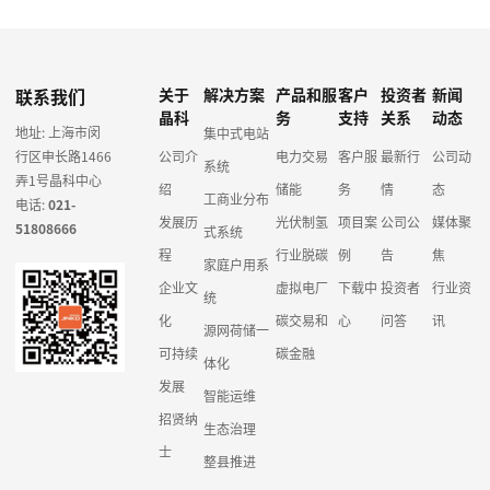
联系我们
关于
解决方案
产品和服
客户
投资者
新闻
晶科
务
支持
关系
动态
地址: 上海市闵
集中式电站
行区申长路1466
公司介
电力交易
客户服
最新行
公司动
系统
弄1号晶科中心
绍
储能
务
情
态
工商业分布
电话:
021-
发展历
光伏制氢
项目案
公司公
媒体聚
51808666
式系统
程
行业脱碳
例
告
焦
家庭户用系
企业文
虚拟电厂
下载中
投资者
行业资
统
化
碳交易和
心
问答
讯
源网荷储一
可持续
碳金融
体化
发展
智能运维
招贤纳
生态治理
士
整县推进