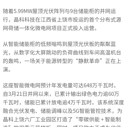
随着5.99MW屋顶光伏阵列与9台储能柜的并网运
行，
晶科
科技在江西省上饶市投运的首个分布式源
网荷储一体化微电网项目正式投入运营。
从智能储能柜的低频嗡鸣到屋顶光伏板的粼粼蓝
光，从数字化大屏跳动的负荷曲线到车间高温机台
的轰鸣，一场关于能源转型的“静默革命”正在上
演。
这座智能微电网预计年发电量可达648万千瓦时。
自3月21日并网以来，已累计输出绿色电力逾60万
千瓦时，储能已累计放电逾4万千瓦时。该系统深度
融合光伏发电、储能调峰以及5G智能管控技术，为
晶科上饶六厂工业园区打造了“零碳供能 + 智能制