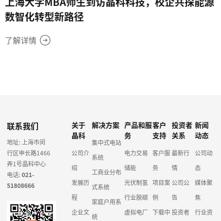
上海大学MBA师生到访晶科科技，校企共探能源
数智化转型新路径
了解详情
联系我们
关于
解决方案
产品和服
客户
投资者
新闻
晶科
务
支持
关系
动态
地址: 上海市闵
集中式电站
行区申长路1466
公司介
电力交易
客户服
最新行
公司动
系统
弄1号晶科中心
绍
储能
务
情
态
工商业分布
电话:
021-
发展历
光伏制氢
项目案
公司公
媒体聚
51808666
式系统
程
行业脱碳
例
告
焦
家庭户用系
企业文
虚拟电厂
下载中
投资者
行业资
统