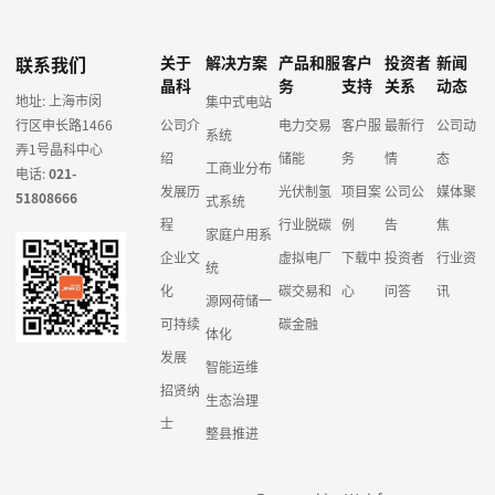
联系我们
关于
解决方案
产品和服
客户
投资者
新闻
晶科
务
支持
关系
动态
地址: 上海市闵
集中式电站
行区申长路1466
公司介
电力交易
客户服
最新行
公司动
系统
弄1号晶科中心
绍
储能
务
情
态
工商业分布
电话:
021-
发展历
光伏制氢
项目案
公司公
媒体聚
51808666
式系统
程
行业脱碳
例
告
焦
家庭户用系
企业文
虚拟电厂
下载中
投资者
行业资
统
化
碳交易和
心
问答
讯
源网荷储一
可持续
碳金融
体化
发展
智能运维
招贤纳
生态治理
士
整县推进