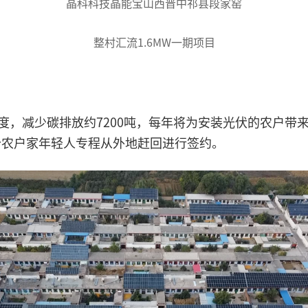
晶科科技晶能宝山西晋中祁县段家窑
整村汇流1.6MW一期项目
万度，减少碳排放约7200吨，每年将为安装光伏的农户
分农户家年轻人专程从外地赶回进行签约。