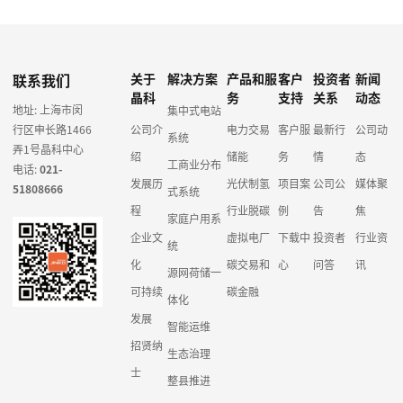
联系我们
关于
解决方案
产品和服
客户
投资者
新闻
晶科
务
支持
关系
动态
地址: 上海市闵
集中式电站
行区申长路1466
公司介
电力交易
客户服
最新行
公司动
系统
弄1号晶科中心
绍
储能
务
情
态
工商业分布
电话:
021-
发展历
光伏制氢
项目案
公司公
媒体聚
51808666
式系统
程
行业脱碳
例
告
焦
家庭户用系
企业文
虚拟电厂
下载中
投资者
行业资
统
化
碳交易和
心
问答
讯
源网荷储一
可持续
碳金融
体化
发展
智能运维
招贤纳
生态治理
士
整县推进