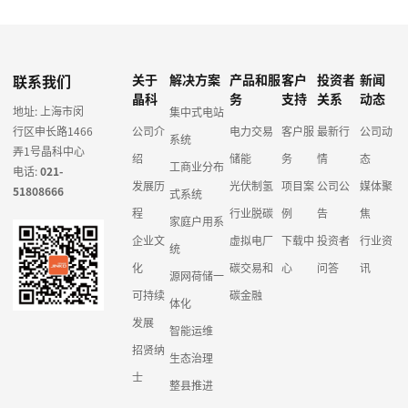
联系我们
关于
解决方案
产品和服
客户
投资者
新闻
晶科
务
支持
关系
动态
地址: 上海市闵
集中式电站
行区申长路1466
公司介
电力交易
客户服
最新行
公司动
系统
弄1号晶科中心
绍
储能
务
情
态
工商业分布
电话:
021-
发展历
光伏制氢
项目案
公司公
媒体聚
51808666
式系统
程
行业脱碳
例
告
焦
家庭户用系
企业文
虚拟电厂
下载中
投资者
行业资
统
化
碳交易和
心
问答
讯
源网荷储一
可持续
碳金融
体化
发展
智能运维
招贤纳
生态治理
士
整县推进