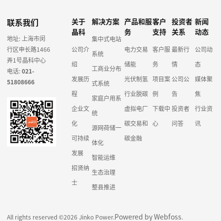
联系我们
关于
解决方案
产品和服
客户
投资者
新闻
晶科
务
支持
关系
动态
地址: 上海市闵
集中式电站
行区申长路1466
公司介
电力交易
客户服
最新行
公司动
系统
弄1号晶科中心
绍
储能
务
情
态
工商业分布
电话:
021-
发展历
光伏制氢
项目案
公司公
媒体聚
51808666
式系统
程
行业脱碳
例
告
焦
家庭户用系
企业文
虚拟电厂
下载中
投资者
行业资
统
化
碳交易和
心
问答
讯
源网荷储一
可持续
碳金融
体化
发展
智能运维
招贤纳
生态治理
士
整县推进
Powered by Webfoss
All rights reserved ©2026 Jinko Power.
.