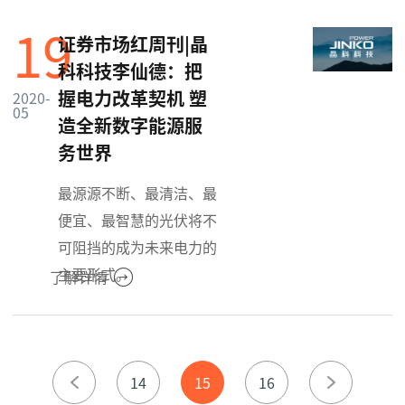
19
证券市场红周刊|晶
科科技李仙德：把
握电力改革契机 塑
2020-
05
造全新数字能源服
务世界
最源源不断、最清洁、最
便宜、最智慧的光伏将不
可阻挡的成为未来电力的
主要形式。
了解详情
14
15
16