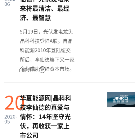
06
来将最清洁、最经
济、最智慧
5月19日，光伏发电龙头
晶科科技登陆A股。自晶
科能源2010年登陆纽交
所后，李仙德旗下又一家
企业成功登陆资本市场。
了解详情
20
华夏能源网|晶科科
技李仙德的真爱与
情怀：14年坚守光
2020-
05
伏，再收获一家上
市公司