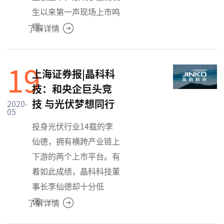
生以来第一声现场上市鸣
锣。
了解详情
19
上海证券报|晶科科
技：和央企巨头竞
技 与光伏梦想同行
2020-
05
投身光伏行业14载的李
仙德，拥有横跨产业链上
下游的两个上市平台。有
着如此成绩，晶科科技董
事长李仙德却十分低
调……
了解详情