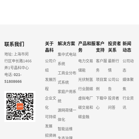
联系我们
关于
解决方案
产品和服
客户
投资者
新闻
晶科
务
支持
关系
动态
地址: 上海市闵
集中式电站
行区申长路1466
公司介
电力交易
客户服
最新行
公司动
系统
弄1号晶科中心
绍
储能
务
情
态
工商业分布
电话:
021-
发展历
光伏制氢
项目案
公司公
媒体聚
51808666
式系统
程
行业脱碳
例
告
焦
家庭户用系
企业文
虚拟电厂
下载中
投资者
行业资
统
化
碳交易和
心
问答
讯
源网荷储一
可持续
碳金融
体化
发展
智能运维
招贤纳
生态治理