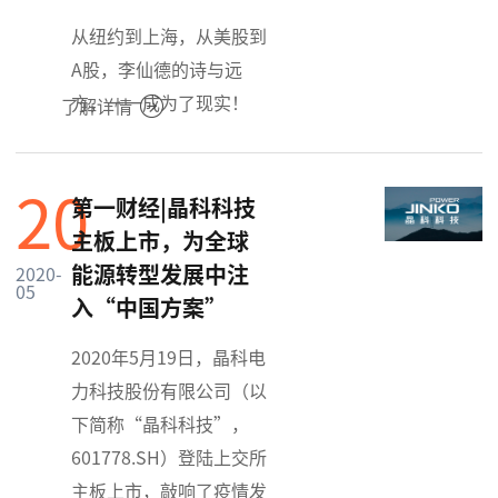
从纽约到上海，从美股到
A股，李仙德的诗与远
方，一一成为了现实！
了解详情
20
第一财经|晶科科技
主板上市，为全球
能源转型发展中注
2020-
05
入“中国方案”
2020年5月19日，晶科电
力科技股份有限公司（以
下简称“晶科科技”，
601778.SH）登陆上交所
主板上市，敲响了疫情发