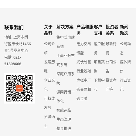
联系我们
关于
解决方案
产品和服
客户
投资者
新闻
晶科
务
支持
关系
动态
地址: 上海市闵
集中式电站
行区申长路1466
公司介
电力交易
客户服
最新行
公司动
系统
弄1号晶科中心
绍
储能
务
情
态
工商业分布
电话:
021-
发展历
光伏制氢
项目案
公司公
媒体聚
51808666
式系统
程
行业脱碳
例
告
焦
家庭户用系
企业文
虚拟电厂
下载中
投资者
行业资
统
化
碳交易和
心
问答
讯
源网荷储一
可持续
碳金融
体化
发展
智能运维
招贤纳
生态治理
士
整县推进