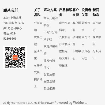
联系我们
关于
解决方案
产品和服
客户
投资者
新闻
晶科
务
支持
关系
动态
地址: 上海市闵
集中式电站
行区申长路1466
公司介
电力交易
客户服
最新行
公司动
系统
弄1号晶科中心
绍
储能
务
情
态
工商业分布
电话:
021-
发展历
光伏制氢
项目案
公司公
媒体聚
51808666
式系统
程
行业脱碳
例
告
焦
家庭户用系
企业文
虚拟电厂
下载中
投资者
行业资
统
化
碳交易和
心
问答
讯
源网荷储一
可持续
碳金融
体化
发展
智能运维
招贤纳
生态治理
士
整县推进
Powered by Webfoss
All rights reserved ©2026 Jinko Power.
.