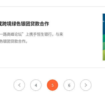
成跨境绿色银团贷款合作
一带一路高峰论坛”上携手恒生银行，与来
色银团贷款合作。
4
5
6