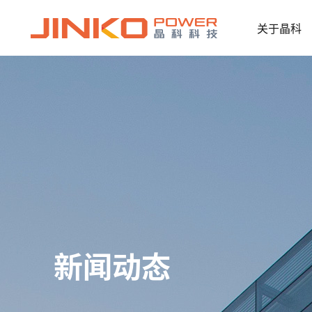
关于晶科
新闻动态