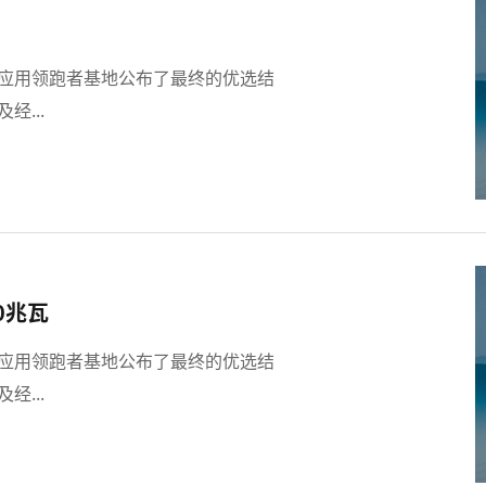
发电应用领跑者基地公布了最终的优选结
...
0兆瓦
发电应用领跑者基地公布了最终的优选结
...