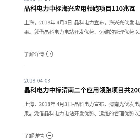
晶科电力中标海兴应用领跑项目110兆瓦
上海，2018年 4月4日-晶科电力宣布，海兴光伏
果。凭借晶科电力电站开发优势、运维的管理优势以及经
了解详情
2018-04-03
晶科电力中标渭南二个应用领跑项目共20
上海，2018年 4月3日-晶科电力宣布，渭南光伏
果。凭借晶科电力电站开发优势、运维的管理优势以及经
了解详情