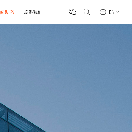
新闻动态
联系我们
EN