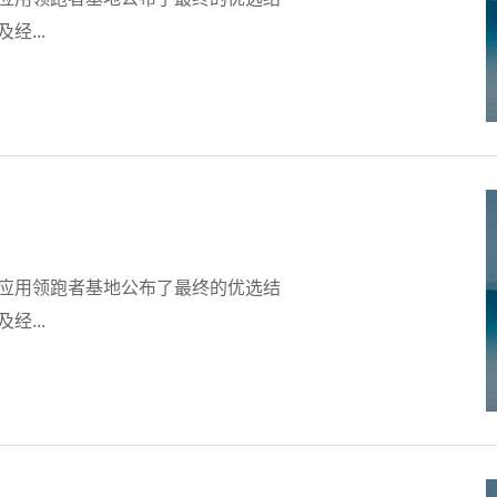
...
发电应用领跑者基地公布了最终的优选结
...