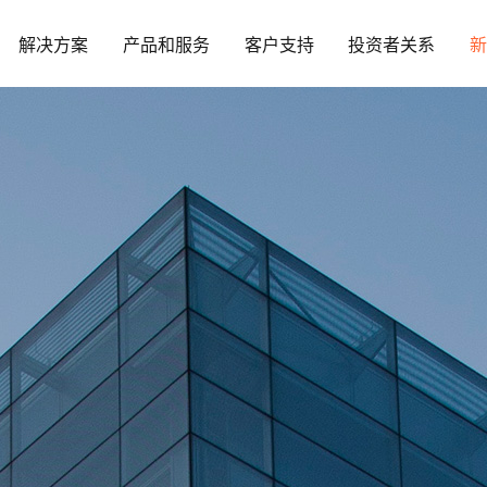
解决方案
产品和服务
客户支持
投资者关系