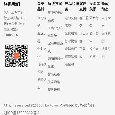
联系我们
关于
解决方案
产品和服
客户
投资者
新闻
晶科
务
支持
关系
动态
地址: 上海市闵
集中式电站
行区申长路1466
公司介
电力交易
客户服
最新行
公司动
系统
弄1号晶科中心
绍
储能
务
情
态
工商业分布
电话:
021-
发展历
光伏制氢
项目案
公司公
媒体聚
51808666
式系统
程
行业脱碳
例
告
焦
家庭户用系
企业文
虚拟电厂
下载中
投资者
行业资
统
化
碳交易和
心
问答
讯
源网荷储一
可持续
碳金融
体化
发展
智能运维
招贤纳
生态治理
士
整县推进
Powered by Webfoss
All rights reserved ©2026 Jinko Power.
.
浙ICP备15009312号-1