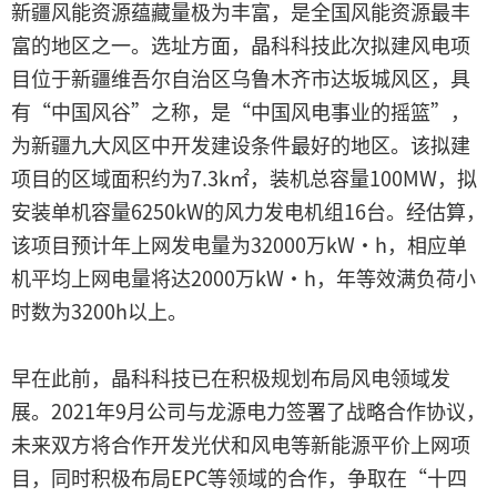
新疆风能资源蕴藏量极为丰富，是全国风能资源最丰
富的地区之一。选址方面，晶科科技此次拟建风电项
目位于新疆维吾尔自治区乌鲁木齐市达坂城风区，具
有“中国风谷”之称，是“中国风电事业的摇篮”，
为新疆九大风区中开发建设条件最好的地区。该拟建
项目的区域面积约为7.3k㎡，装机总容量100MW，拟
安装单机容量6250kW的风力发电机组16台。经估算，
该项目预计年上网发电量为32000万kW·h，相应单
机平均上网电量将达2000万kW·h，年等效满负荷小
时数为3200h以上。
早在此前，晶科科技已在积极规划布局风电领域发
展。2021年9月公司与龙源电力签署了战略合作协议，
未来双方将合作开发光伏和风电等新能源平价上网项
目，同时积极布局EPC等领域的合作，争取在“十四