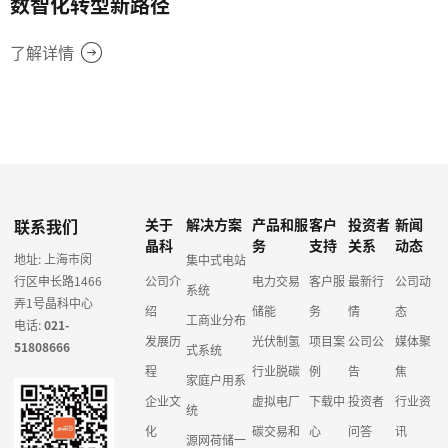
数智化转型新路径
了解详情
联系我们
关于
解决方案
产品和服
客户
投资者
新闻
晶科
务
支持
关系
动态
地址: 上海市闵
集中式电站
行区申长路1466
公司介
电力交易
客户服
最新行
公司动
系统
弄1号晶科中心
绍
储能
务
情
态
工商业分布
电话:
021-
发展历
光伏制氢
项目案
公司公
媒体聚
51808666
式系统
程
行业脱碳
例
告
焦
家庭户用系
企业文
虚拟电厂
下载中
投资者
行业资
统
化
碳交易和
心
问答
讯
源网荷储一