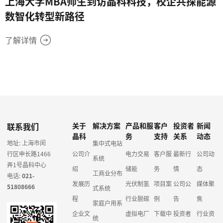
上海大学MBA师生到访晶科科技，校企共探能源
数智化转型新路径
了解详情
联系我们
关于
解决方案
产品和服
客户
投资者
新闻
晶科
务
支持
关系
动态
地址: 上海市闵
集中式电站
行区申长路1466
公司介
电力交易
客户服
最新行
公司动
系统
弄1号晶科中心
绍
储能
务
情
态
工商业分布
电话:
021-
发展历
光伏制氢
项目案
公司公
媒体聚
51808666
式系统
程
行业脱碳
例
告
焦
家庭户用系
企业文
虚拟电厂
下载中
投资者
行业资
统