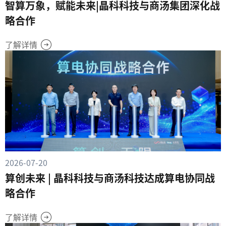
智算万象，赋能未来|晶科科技与商汤集团深化战
略合作
了解详情
2026-07-20
算创未来 | 晶科科技与商汤科技达成算电协同战
略合作
了解详情