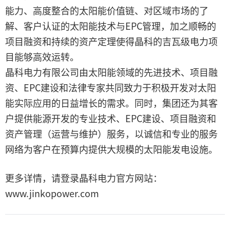
能力、高度整合的太阳能价值链、对区域市场的了
解、客户认证的太阳能技术与EPC管理，加之顺畅的
项目融资和持续的资产定理使得晶科的吉瓦级电力项
目能够高效运转。
晶科电力有限公司由太阳能领域的先进技术、项目融
资、EPC建设和法律专家共同致力于积极开发对太阳
能实际应用的日益增长的需求。同时，集团还为其客
户提供能源开发的专业技术、EPC建设、项目融资和
资产管理（运营与维护）服务，以诚信和专业的服务
网络为客户在预算内提供大规模的太阳能发电设施。
更多详情，请登录晶科电力官方网站：
www.jinkopower.com