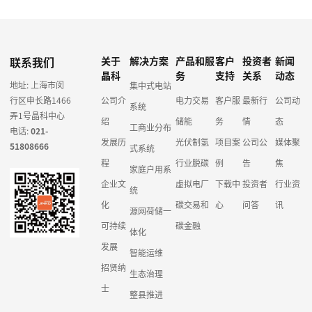
联系我们
关于
解决方案
产品和服
客户
投资者
新闻
晶科
务
支持
关系
动态
地址: 上海市闵
集中式电站
行区申长路1466
公司介
电力交易
客户服
最新行
公司动
系统
弄1号晶科中心
绍
储能
务
情
态
工商业分布
电话:
021-
发展历
光伏制氢
项目案
公司公
媒体聚
51808666
式系统
程
行业脱碳
例
告
焦
家庭户用系
企业文
虚拟电厂
下载中
投资者
行业资
统
化
碳交易和
心
问答
讯
源网荷储一
可持续
碳金融
体化
发展
智能运维
招贤纳
生态治理
士
整县推进